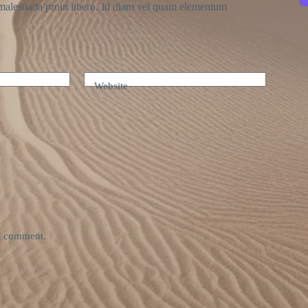
r malesuada proin libero. Id diam vel quam elementum
Website
 I comment.