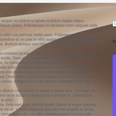
 tempor incididunt ut labore et dolore magna aliqua.
bitasse platea. Pellentesque eu tincidunt tortor aliquam nulla
N
ra nibh cras pulvinar mattis nunc. Vulputate sapien nec
re
pendisse in est ante in nibh mauris cursus. Erat pellentesque
P
rna. Rutrum quisque non tellus orci ac auctor augue mauris. At
o euismod lacinia at quis risus sed vulputate odio.
 mollis. Nam at lectus urna duis. Aliquet eget sit amet tellus
rtor. At consectetur lorem donec massa.
allis tellus. Pulvinar neque laoreet suspendisse interdum
Porta non pulvinar neque laoreet suspendisse interdum
dunt. Diam donec adipiscing tristique risus nec feugiat. Fames
ursus. Integer quis auctor elit sed vulputate mi sit. Sed
 ultrices vitae auctor eu augue ut lectus arcu. Nisl nunc mi
ttitor lacus luctus accumsan tortor posuere ac. Elementum
 in nibh.
ula. Felis eget nunc lobortis mattis. Massa id neque aliquam
te mi sit. Viverra mauris in aliquam sem fringilla ut. Proin
 tortor dignissim convallis aenean et tortor. Ut sem nulla