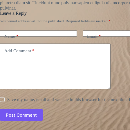
pharetra diam sit. Tincidunt nunc pulvinar sapien et ligula ullamcorpe
pulvinar.
Leave a Reply
Your email address will not be published.
Required fields are marked
*
Name
*
Email
*
Add Comment
*
Save my name, email and website in this browser for the next time
Post Comment