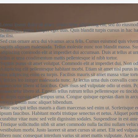
Lorem ipsum dolor sit amet, consectetur adipiscing elit, sed do eiusmod
Scelerisque purus semper eget duis. Quis blandit turpis cursus in hac ha
facilisi.
Sed cras ornare arcu dui vivamus arcu felis. Cursus euismod quis viver
sagittis aliquam malesuada. Tellus molestie nunc non blandit massa. Sus
adipiscing commodo elit at imperdiet dui accumsan. Duis at tellus at u
tellus at urna condimentum mattis pellentesque id nibh tortor.
Sagittis purus sit amet volutpat. Commodo elit at imperdiet dui. Non odi
Adipiscing elit pellentesque habitant morbi. Etiam sit amet nisl purus in
cras adipiscing enim eu turpis. Facilisis mauris sit amet massa vitae to
Ultricies leo integer malesuada nunc. At lectus urna duis convallis conv
consectetur libero id faucibus. Quis risus sed vulputate odio ut enim. 
consectetur libero id. Egestas tellus rutrum tellus pellentesque eu tinci
ac turpis egestas sed tempus urna. Congue quisque egestas diam in arcu c
viverra ipsum nunc aliquet bibendum.
Vitae suscipit tellus mauris a diam maecenas sed enim ut. Scelerisque eu
ipsum faucibus. Habitant morbi tristique senectus et netus. Aliquet por
curabitur vitae nunc sed velit dignissim sodales. Suspendisse in est ante
Tristique sollicitudin nibh sit amet commodo nulla facilisi nullam vehic
vestibulum morbi. Justo laoreet sit amet cursus sit amet. Elit sed vulputa
libero nunc consequat interdum varius sit amet mattis vulputate. Arcu ac